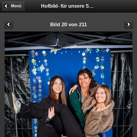
Hofbild- für unsere STUDIS!!! - Fotobox
Menü
Bild 20 von 211