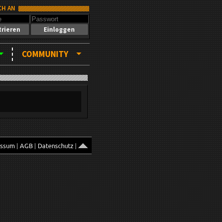
CH AN
trieren
Einloggen
COMMUNITY
essum
|
AGB
|
Datenschutz
|