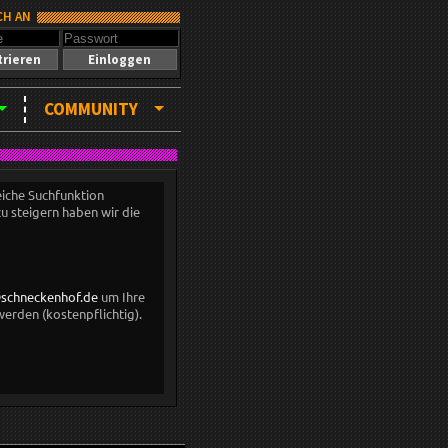
CH AN
trieren
Einloggen
COMMUNITY
eiche Suchfunktion
zu steigern haben wir die
schneckenhof.de
um Ihre
erden (kostenpflichtig).