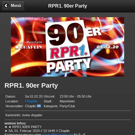
RPR1. 90er Party
Menü
RPR1. 90er Party
Datum:
Sa 01.02.20
Uhrzeit:
23:00 Uhr - 05:00 Uhr
Location:
Chaplin
Stadt:
Mannheim
Veranstalter:
Chaplin
Kategorie:
Party/Club
Karteninfo:
keine Angabe
weitere Infos:
★ ★ RPR1.90ER PARTY
★ SA, 01. Februar 2020 // 22 UHR // Chaplin
Kartenreservierung unter
www.90er-party.net
für 5,- €