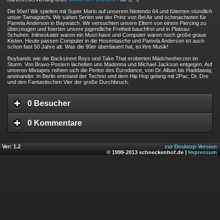
Die 90er! Wir spielten mit Super Mario auf unserem Nintendo 64 und fütterten stündlich
unser Tamagotchi. Wir sahen Serien wie der Prinz von Bel Air und schmachteten für
Pamela Anderson in Baywatch. Wir versuchten unsere Eltern von einem Piercing zu
überzeugen und feierten unsere jugendliche Freiheit bauchfrei und in Plateau-
Schuhen. Inlineskater waren ein Must-have und Computer waren noch große graue
Kisten. Heute passen Computer in die Hosentasche und Pamela Anderson ist auch
schon fast 50 Jahre alt. Was die 90er überdauert hat, ist ihre Musik!
Boybands wie die Backstreet Boys und Take That eroberten Mädchenherzen im
Sturm. Von Bravo-Postern lächelten uns Madonna und Michael Jackson entgegen. Auf
unseren Mixtapes reihten sich die Perlen des Eurodance, von Dr. Alban bis Haddaway,
aneinander. In Berlin entstand der Techno und dem Hip Hop gelang mit 2Pac, Dr. Dre
und den Fantastischen Vier der große Durchbruch.
0 Besucher
0 Kommentare
Ver: 1.2
zur Desktop-Version
© 1999-2013 schneckenhof.de |
Impressum