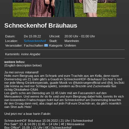
Schneckenhof Bräuhaus
Datum:
Do 15.09.22
Uhrzeit:
20:00 Uhr - 01:00 Uhr
Location:
Schneckenhof
Stadt:
Mannheim
Veranstalter:
Fachschaften
Kategorie:
Unifeten
Karteninfo:
keine Angabe
weitere Infos:
(English description below)
Ja mei servus mitanand!
Holts eurn Biergruag aus am Schrank und eure Trachdn aus am Kella, denn naxtn
Donnersdog um 21 Uahr gibt’s a Gaudi im SchneckenHOF-Bräuhaus! Do hod 's ned
nor jede Meng Gtränkespecials, guade Musik vo @luiskruegerofficial und @dj_lov3ski
(die könna au ned nor Schlaga spieln), sondern au Brezeln und Zuckerwatte fias
richtig Oktobafest-Gfühl.
Los gäd's scho am Diensdog um 11:45 Uahr mid am Fassanstich auf den
Mensawiesn. Und wenns ihr do fix seid und eurn Biergruag dabei hobt, kennts ihr eich
oan kostenlosn Friahschoppn holn! Auf am Schneckenhof am Donnersdog brauchts
ihr den Gruag dann ned, aba ziagd auf jedn Foll eure Drachdn an, da gibt's noamlich
oan Shot aufs Heis!
Und jetzt mo‘ a boar hartn Fakdn:
SchneckenHOF Bräuhaus 15.09.2022 | 21 Uhr | Schneckenhof
Pre-Sale*: 13. & 14.09 | 11:45 – 14 Uhr | 4€ | Mensawiese
Box Office*: 15.09. | 21 Uhr | 6€ | Schneckenhof