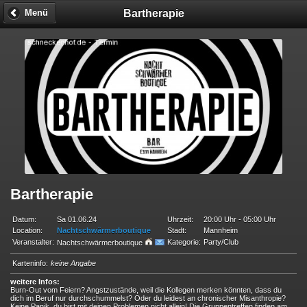
Bartherapie
Menü
Bartherapie
Datum:
Sa 01.06.24
Uhrzeit:
20:00 Uhr - 05:00 Uhr
Location:
Nachtschwärmerboutique
Stadt:
Mannheim
Veranstalter:
Kategorie:
Party/Club
Nachtschwärmerboutique
Karteninfo:
keine Angabe
weitere Infos:
Burn-Out vom Feiern? Angstzustände, weil die Kollegen merken könnten, dass du
dich im Beruf nur durchschummelst? Oder du leidest an chronischer Misanthropie?
Keine Panik, du bist mit deinen Problemen nicht allein! Die Gruppentreffen finden am