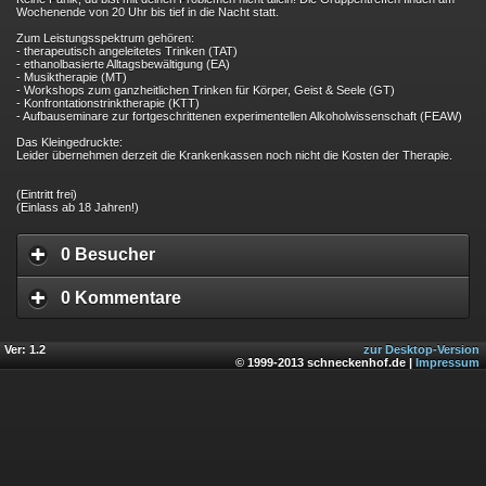
Wochenende von 20 Uhr bis tief in die Nacht statt.
Zum Leistungsspektrum gehören:
- therapeutisch angeleitetes Trinken (TAT)
- ethanolbasierte Alltagsbewältigung (EA)
- Musiktherapie (MT)
- Workshops zum ganzheitlichen Trinken für Körper, Geist & Seele (GT)
- Konfrontationstrinktherapie (KTT)
- Aufbauseminare zur fortgeschrittenen experimentellen Alkoholwissenschaft (FEAW)
Das Kleingedruckte:
Leider übernehmen derzeit die Krankenkassen noch nicht die Kosten der Therapie.
(Eintritt frei)
(Einlass ab 18 Jahren!)
0 Besucher
0 Kommentare
Ver: 1.2
zur Desktop-Version
© 1999-2013 schneckenhof.de |
Impressum