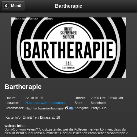
Bartherapie
Menü
Bartherapie
Datum:
Sa 18.01.25
Uhrzeit:
20:00 Uhr - 05:00 Uhr
Location:
Nachtschwärmerboutique
Stadt:
Mannheim
Veranstalter:
Kategorie:
Party/Club
Nachtschwärmerboutique
Karteninfo:
Eintritt frei / Einlass ab 18
weitere Infos:
Burn-Out vom Feiern? Angstzustände, weil die Kollegen merken könnten, dass du
dich im Beruf nur durchschummelst? Oder du leidest an chronischer Misanthropie?