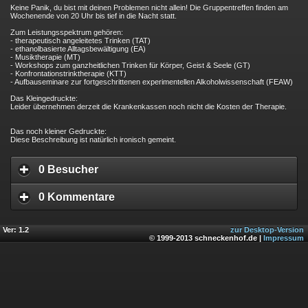
Keine Panik, du bist mit deinen Problemen nicht allein! Die Gruppentreffen finden am
Wochenende von 20 Uhr bis tief in die Nacht statt.
Zum Leistungsspektrum gehören:
- therapeutisch angeleitetes Trinken (TAT)
- ethanolbasierte Alltagsbewältigung (EA)
- Musiktherapie (MT)
- Workshops zum ganzheitlichen Trinken für Körper, Geist & Seele (GT)
- Konfrontationstrinktherapie (KTT)
- Aufbauseminare zur fortgeschrittenen experimentellen Alkoholwissenschaft (FEAW)
Das Kleingedruckte:
Leider übernehmen derzeit die Krankenkassen noch nicht die Kosten der Therapie.
Das noch kleiner Gedruckte:
Diese Beschreibung ist natürlich ironisch gemeint.
0 Besucher
0 Kommentare
Ver: 1.2
zur Desktop-Version
© 1999-2013 schneckenhof.de |
Impressum