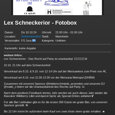
Lex Schneckerior - Fotobox
Datum:
Do 10.10.24
Uhrzeit:
21:00 Uhr - 01:00 Uhr
Location:
Schneckenhof
Stadt:
Mannheim
Veranstalter:
FS Jura
Kategorie:
Unifeten
Karteninfo:
keine Angabe
weitere Infos:
Lex Schneckerior - Das Recht auf Party ist unantastbar 🧑🏼‍⚖️👮🏼‍♀️🚨
10.10. 21 Uhr auf dem Schneckenhof
Vorverkauf am 8.10. & 9.10. von 12-14 Uhr auf der Mensawiese zum Preis von 4€,
Vorverkauf am 8.10. von 11:30-13:30 vor der Mensaria Metropol (DHBW)
Zusammen mit unserem Sponsor @heldenschmiede_promotion und unserem DJ
@malto_o feiern wir die Unantastbarkeit des Rechts auf Party. 🥳
Nach dem positiven Feedback letztes Jahr werden wir auch dieses Jahr wieder die
Klassiker Wildberry-Lillet und Aperol-Spritz als Special-Drinks anbieten🍹
Für alle Bier Liebhaber gibt es für die ersten 300 Gäste ein gratis Bier, von unserem
Sponsor gestellt. 🍻
Bis 22 Uhr könnt ihr außerdem beim Kauf von zwei shots einen gratis erhalten. 🔥