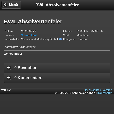
BWL Absolventenfeier
Menü
BWL Absolventenfeier
Datum:
Sa 26.07.25
Uhrzeit:
21:00 Uhr - 02:00 Uhr
Location:
Schneckenhof
Stadt:
Mannheim
Veranstalter:
Service und Marketing GmbH
Kategorie:
Unifeten
Karteninfo:
keine Angabe
weitere Infos:
.
0 Besucher
0 Kommentare
Ver: 1.2
zur Desktop-Version
© 1999-2013 schneckenhof.de |
Impressum