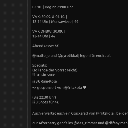
02.10. | Beginn 21:00 Uhr
VVK: 30.09. & 01.10. |
12-14 Uhr | Mensawiese | 4€
VVK DHBW: 30.09. |
12-14 Uhr | 4€
Abendkasse: 6€
@malto_o und @pyrotikk.dj legen für euch auf.
Specials:
(so lange der Vorrat reicht)
⛓ 3€ Gin Sour
⛓ 3€ Rum-Kola
=> gesponsert von @fritzkola 🖤
(Bis 22:30 Uhr)
⛓ 3 Shots für 4€
Auch erwartet euch ein Glücksrad von @fritzkola , bei de
Zur Afterparty geht’s ins @das_zimmer und @tiffany.man