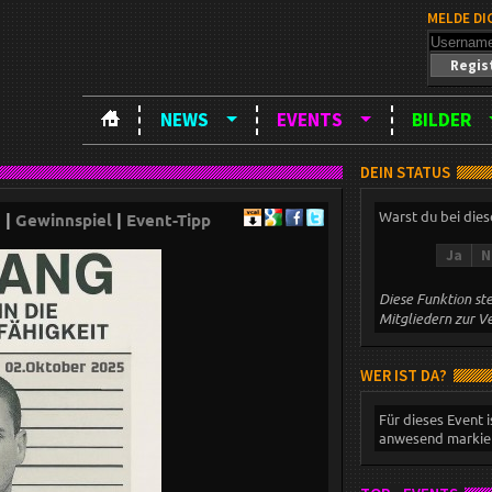
MELDE DI
Regis
NEWS
EVENTS
BILDER
DEIN STATUS
Warst du bei die
g
|
Gewinnspiel
|
Event-Tipp
Ja
N
Diese Funktion ste
Mitgliedern zur V
WER IST DA?
Für dieses Event i
anwesend markier