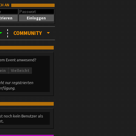
CH AN
trieren
Einloggen
COMMUNITY
sem Event anwesend?
ein
Vielleicht
ht nur registrierten
erfügung.
st noch kein Benutzer als
t.