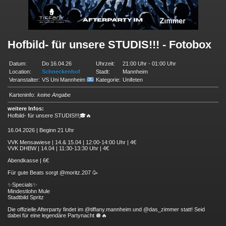
Hofbild- für unsere STUDIS!!! - Fotobox
Datum:
Do 16.04.26
Uhrzeit:
21:00 Uhr - 01:00 Uhr
Location:
Schneckenhof
Stadt:
Mannheim
Veranstalter:
VS Uni Mannheim
Kategorie:
Unifeten
Karteninfo:
keine Angabe
weitere Infos:
Hofbild- für unsere STUDIS!!!🎓🔥
16.04.2026 | Beginn 21 Uhr
VVK Mensawiese | 14.& 15.04 | 12:00-14:00 Uhr | 4€
VVK DHBW | 14.04 | 11:30-13:30 Uhr | 4€
Abendkasse | 6€
Für gute Beats sorgt @moritz.207 🥳
✨Specials✨
Mindestlohn Mule
Stadtbild Spritz
Die offizielle Afterparty findet im @tiffany.mannheim und @das_zimmer statt! Seid
dabei für eine legendäre Partynacht 🪩🔥