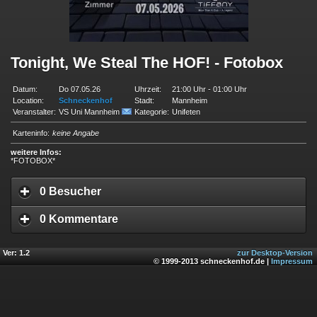
Tonight, We Steal The HOF! - Fotobox
Datum:
Do 07.05.26
Uhrzeit:
21:00 Uhr - 01:00 Uhr
Location:
Schneckenhof
Stadt:
Mannheim
Veranstalter:
VS Uni Mannheim
Kategorie:
Unifeten
Karteninfo:
keine Angabe
weitere Infos:
*FOTOBOX*
0 Besucher
0 Kommentare
Ver: 1.2
zur Desktop-Version
© 1999-2013 schneckenhof.de |
Impressum