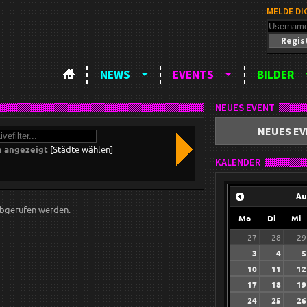
MELDE DI
Regis
NEWS
EVENTS
BILDER
NEUES EVENT
NEUES EV
n angezeigt
[Städte wählen]
KALENDER
Au
bgerufen werden.
Mo
Di
Mi
27
28
29
3
4
5
10
11
12
17
18
19
24
25
26