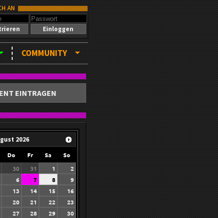
CH AN
trieren
Einloggen
COMMUNITY
ENT EINTRAGEN
gust
2026
Do
Fr
Sa
So
30
31
1
2
6
7
8
9
13
14
15
16
20
21
22
23
27
28
29
30