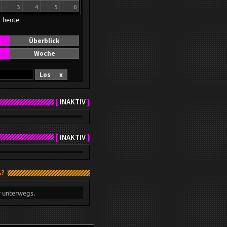
3
4
5
6
heute
Überblick
Woche
Los
x
[
INAKTIV
]
[
INAKTIV
]
S?
r unterwegs.