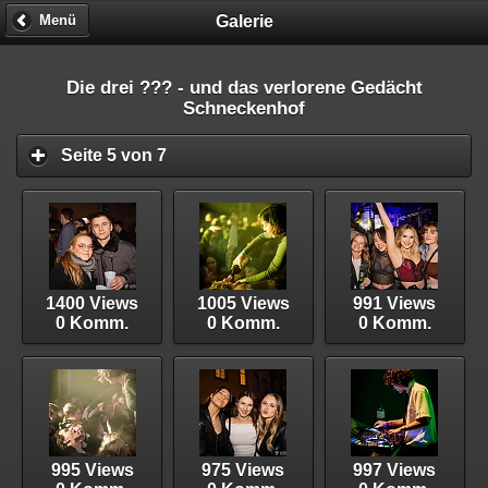
Galerie
Menü
Die drei ??? - und das verlorene Gedächt
Schneckenhof
Seite 5 von 7
1400 Views
1005 Views
991 Views
0 Komm.
0 Komm.
0 Komm.
995 Views
975 Views
997 Views