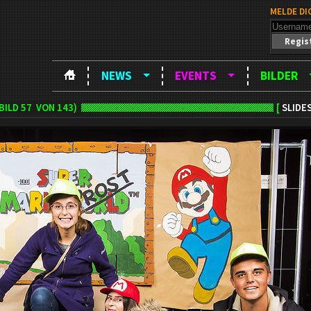
MELDE DI
Regis
NEWS
EVENTS
BILDER
BILD
57
VON 143)
[
SLIDE