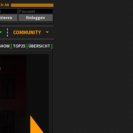
CH AN
trieren
Einloggen
COMMUNITY
SHOW
|
TOP25
|
ÜBERSICHT
]