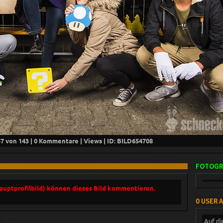
57
von 143 |
0
Kommentare |
Views | ID: BILD
654708
FOTOGR
Hauptprofilbild) können dieses Bild kommentieren.
0 USER 
Auf di