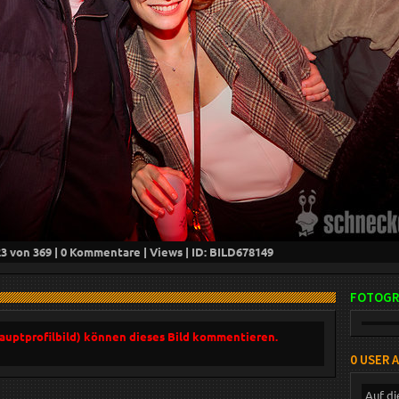
23
von 369 |
0
Kommentare |
Views | ID: BILD
678149
FOTOGR
Hauptprofilbild) können dieses Bild kommentieren.
0 USER 
Auf di