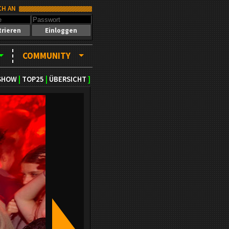
CH AN
trieren
Einloggen
COMMUNITY
SHOW
|
TOP25
|
ÜBERSICHT
]