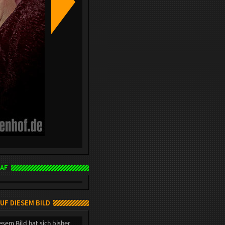
AF
AUF DIESEM BILD
esem Bild hat sich bisher