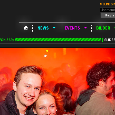
MELDE DI
Regis
NEWS
EVENTS
BILDER
VON 369)
[
SLIDE