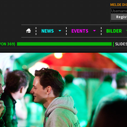
MELDE DI
Regis
NEWS
EVENTS
BILDER
VON 369)
[
SLIDE