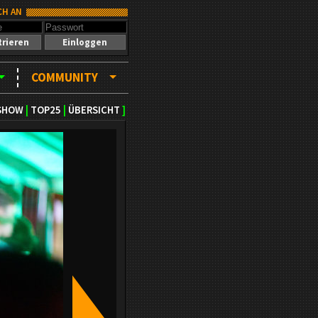
CH AN
trieren
Einloggen
COMMUNITY
SHOW
|
TOP25
|
ÜBERSICHT
]