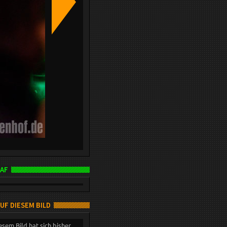
AF
AUF DIESEM BILD
esem Bild hat sich bisher