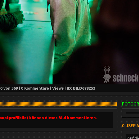
20
von 369 |
0
Kommentare |
Views | ID: BILD
678253
FOTOGR
Hauptprofilbild) können dieses Bild kommentieren.
0 USER 
Auf di