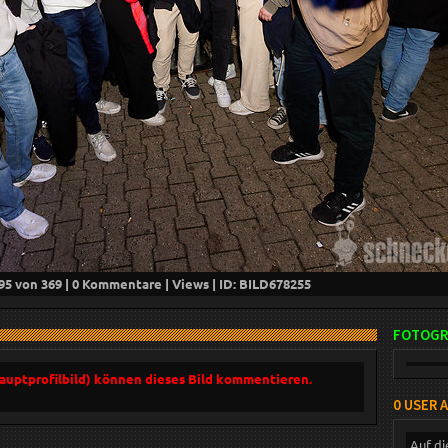
95
von 369 |
0
Kommentare |
Views | ID: BILD
678255
FOTOGR
Hauptprofilbild) können dieses Bild kommentieren.
0 USER 
Auf di