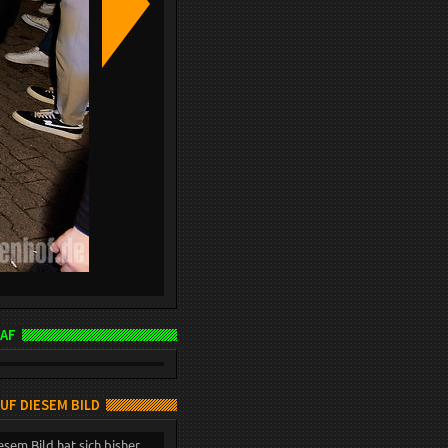
AF
AUF DIESEM BILD
esem Bild hat sich bisher