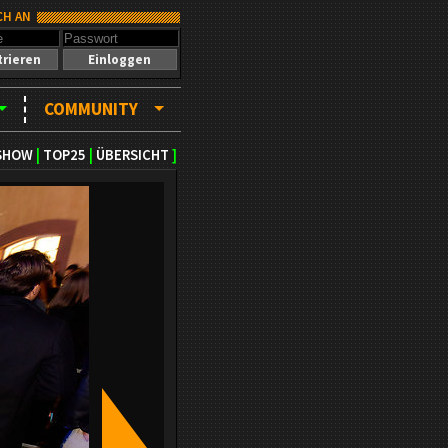
CH AN
trieren
Einloggen
COMMUNITY
SHOW
|
TOP25
|
ÜBERSICHT
]