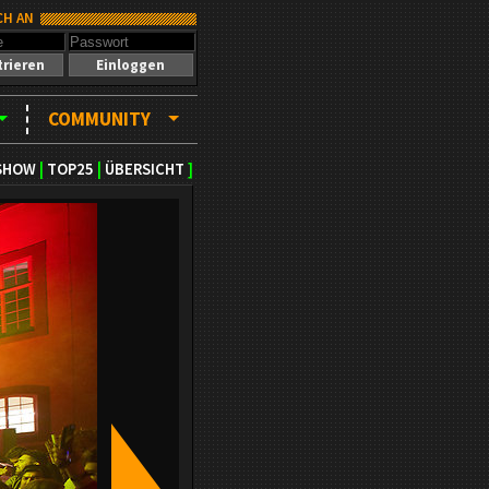
CH AN
trieren
Einloggen
COMMUNITY
SHOW
|
TOP25
|
ÜBERSICHT
]