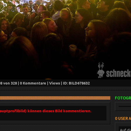
98
von 328 |
0
Kommentare |
Views | ID: BILD
678632
FOTOGR
Hauptprofilbild) können dieses Bild kommentieren.
0 USER 
Auf di