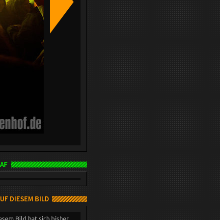
AF
AUF DIESEM BILD
esem Bild hat sich bisher