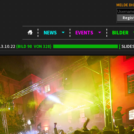
MELDE DI
Regis
NEWS
EVENTS
BILDER
13.10.22
(BILD
98
VON 328)
[
SLIDE