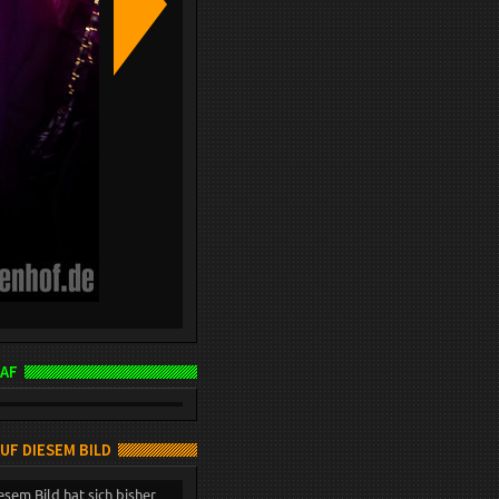
AF
AUF DIESEM BILD
esem Bild hat sich bisher