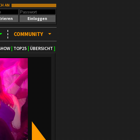
CH AN
trieren
Einloggen
COMMUNITY
SHOW
|
TOP25
|
ÜBERSICHT
]