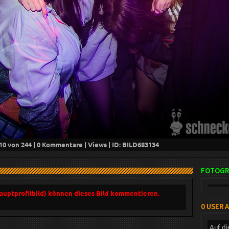
10
von 244 |
0
Kommentare |
Views | ID: BILD
683134
FOTOGR
Hauptprofilbild) können dieses Bild kommentieren.
0 USER 
Auf di