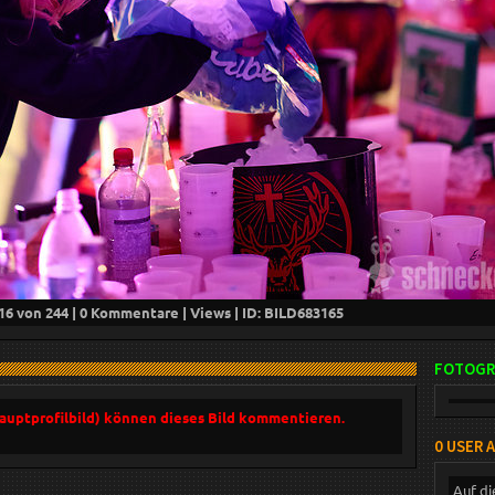
16
von 244 |
0
Kommentare |
Views | ID: BILD
683165
FOTOGR
Hauptprofilbild) können dieses Bild kommentieren.
0 USER 
Auf di