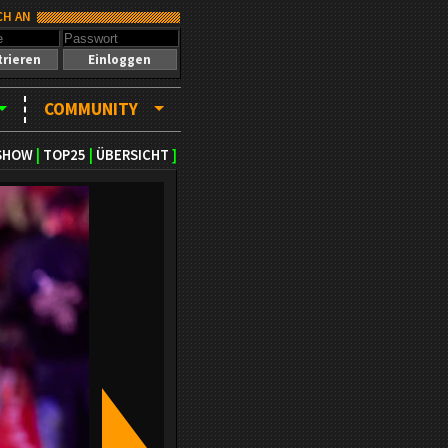
CH AN
trieren
Einloggen
COMMUNITY
SHOW
|
TOP25
|
ÜBERSICHT
]