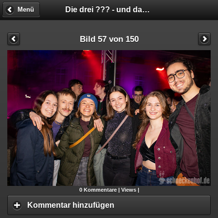
Die drei ??? - und das verlorene Gedächt
Menü
Bild 57 von 150
0
Kommentare |
Views |
Kommentar hinzufügen