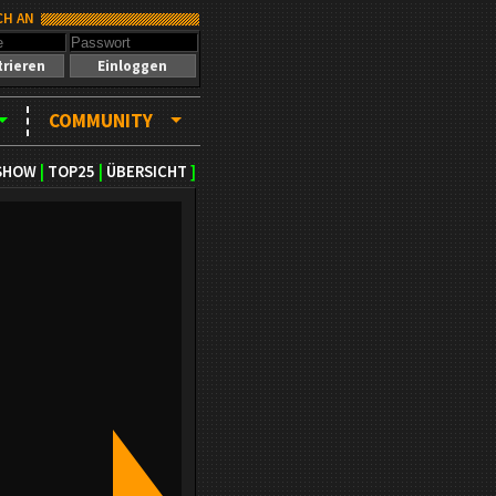
CH AN
trieren
Einloggen
COMMUNITY
SHOW
|
TOP25
|
ÜBERSICHT
]