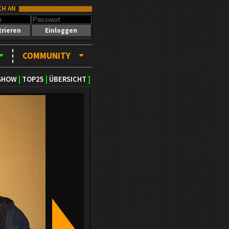
CH AN
trieren
Einloggen
COMMUNITY
SHOW
|
TOP25
|
ÜBERSICHT
]