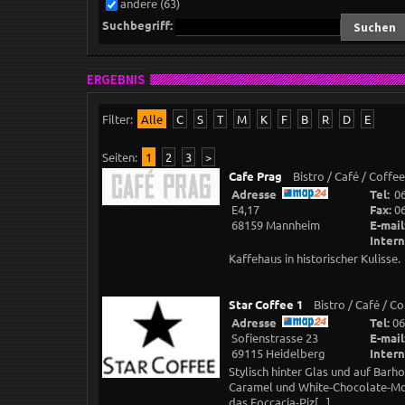
andere (63)
Suchbegriff:
ERGEBNIS
Filter:
Alle
C
S
T
M
K
F
B
R
D
E
Seiten:
1
2
3
>
Cafe Prag
Bistro / Café / Coffe
Adresse
Tel:
0
E4,17
Fax:
0
68159 Mannheim
E-mail
Intern
Kaffehaus in historischer Kulisse.
Star Coffee 1
Bistro / Café / C
Adresse
Tel:
06
Sofienstrasse 23
E-mail
69115 Heidelberg
Intern
Stylisch hinter Glas und auf Bar
Caramel und White-Chocolate-Moc
das Foccacia-Piz[...]