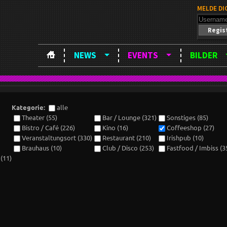
MELDE DI
Regis
NEWS
EVENTS
BILDER
Kategorie:
alle
Theater (55)
Bar / Lounge (321)
Sonstiges (85)
Bistro / Café (226)
Kino (16)
Coffeeshop (27)
Veranstaltungsort (330)
Restaurant (210)
Irishpub (10)
Brauhaus (10)
Club / Disco (253)
Fastfood / Imbiss (3
(11)