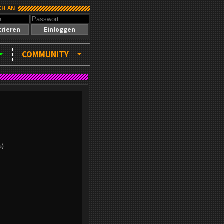
CH AN
trieren
Einloggen
COMMUNITY
5)