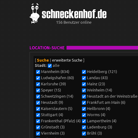
156 Benutzer online
LOCATION-SUCHE
[
Suche
|
erweiterte Suche
]
Stadt:
alle
Mannheim (834)
Heidelberg (121)
Ludwigshafen (60)
Landau (43)
Karlsruhe (39)
Mainz (23)
Speyer (15)
Weinheim (14)
Schwetzingen (14)
Neustadt an der Weinstraße 
Neustadt (9)
Frankfurt am Main (6)
Kaiserslautern (5)
Heilbronn (4)
Stuttgart (4)
Worms (4)
Frankenthal (Pfalz) (4)
Lampertheim (4)
Grünstadt (3)
Ladenburg (3)
Viernheim (3)
Brühl (3)