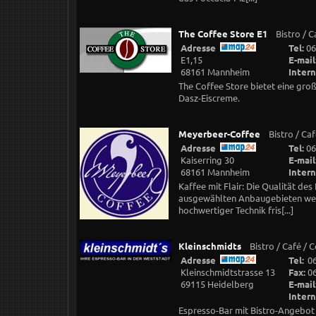
The Coffee Store E1
Bistro / 
Adresse
Tel:
06
E1,15
E-mail
68161 Mannheim
Intern
The Coffee Store bietet eine gr
Dasz-Eiscreme.
Meyerbeer-Coffee
Bistro / Ca
Adresse
Tel:
06
Kaiserring 30
E-mail
68161 Mannheim
Intern
Kaffee mit Flair: Die Qualität de
ausgewählten Anbaugebieten wer
hochwertiger Technik fris[...]
Kleinschmidts
Bistro / Café /
Adresse
Tel:
0
Kleinschmidtstrasse 13
Fax:
0
69115 Heidelberg
E-mail
Intern
Espresso-Bar mit Bistro-Angebot