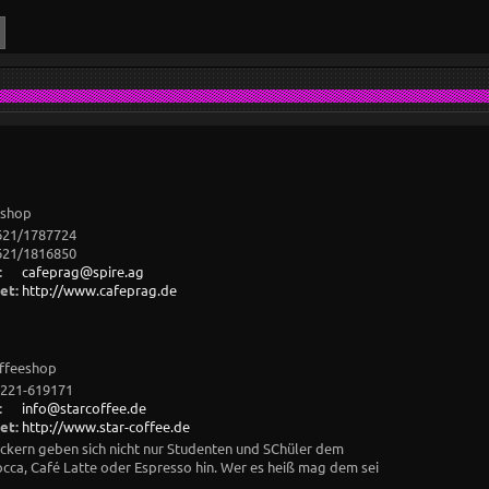
eshop
621/1787724
621/1816850
:
cafeprag@spire.ag
et:
http://www.cafeprag.de
offeeshop
221-619171
:
info@starcoffee.de
et:
http://www.star-coffee.de
hockern geben sich nicht nur Studenten und SChüler dem
ca, Café Latte oder Espresso hin. Wer es heiß mag dem sei