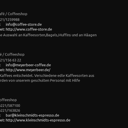
Café / Coffeeshop
21/1259988
:
info@coffee-store.de
et:
http://www.coffee-store.de
oße Auswahl an Kaffeesorten,Bagels,Muffins und an Häagen
fé / Coffeeshop
21/156 63 22
:
info@meyerbeer-coffee.de
et:
http://www.meyerbeer.de/
s Kaffees entscheidet. Verschiedene edle Kaffeesorten aus
den von unserem geschulten Personal mit Hilfe
 Coffeeshop
6221/587100
6221/163826
:
bar@kleinschmidts-espresso.de
et:
http://www.kleinschmidts-espresso.de