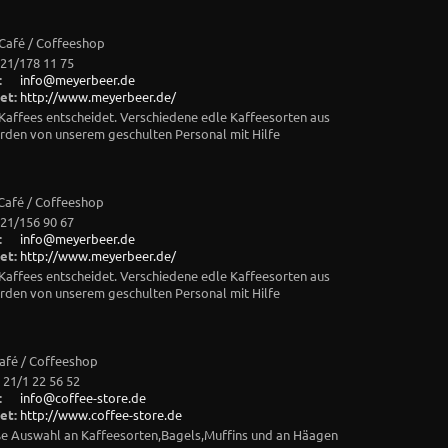
 Café / Coffeeshop
21/178 11 75
:
info@meyerbeer.de
et:
http://www.meyerbeer.de/
s Kaffees entscheidet. Verschiedene edle Kaffeesorten aus
den von unserem geschulten Personal mit Hilfe
 Café / Coffeeshop
21/156 90 67
:
info@meyerbeer.de
et:
http://www.meyerbeer.de/
s Kaffees entscheidet. Verschiedene edle Kaffeesorten aus
den von unserem geschulten Personal mit Hilfe
Café / Coffeeshop
 21/1 22 56 52
:
info@coffee-store.de
et:
http://www.coffee-store.de
oße Auswahl an Kaffeesorten,Bagels,Muffins und an Häagen