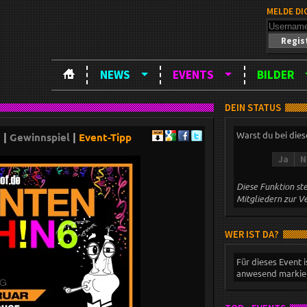
MELDE DI
Regis
NEWS
EVENTS
BILDER
DEIN STATUS
Warst du bei die
g
|
Gewinnspiel
|
Event-Tipp
Ja
N
Diese Funktion ste
Mitgliedern zur V
WER IST DA?
Für dieses Event i
anwesend markier