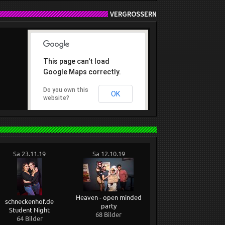
VERGRÖSSERN
This page can't load
Google Maps correctly.
Do you own this
OK
website?
Sa 23.11.19
Sa 12.10.19
Heaven - open minded
schneckenhof.de
party
Student Night
68 Bilder
64 Bilder