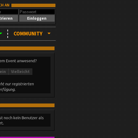
CH AN
trieren
Einloggen
COMMUNITY
sem Event anwesend?
ein
Vielleicht
ht nur registrierten
erfügung.
st noch kein Benutzer als
t.