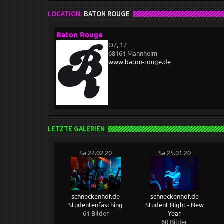
LOCATION:
BATON ROUGE
Baton Rouge
O7, 17
68161 Mannheim
www.baton-rouge.de
LETZTE GALERIEN
Sa 22.02.20
Sa 25.01.20
schneckenhof.de
schneckenhof.de
Studentenfasching
Student Night - New
61 Bilder
Year
60 Bilder