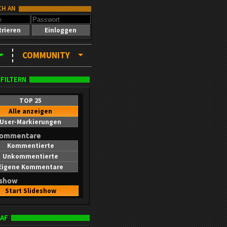
CH AN
trieren
Einloggen
COMMUNITY
 FILTERN
TOP 25
Alle anzeigen
User-Markierungen
kommentare
Kommentierte
Unkommentierte
Eigene Kommentare
eshow
Start Slideshow
AF