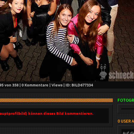
95
von 358 |
0
Kommentare |
Views | ID: BILD
677334
FOTOGR
Hauptprofilbild) können dieses Bild kommentieren.
0 USER 
Auf di