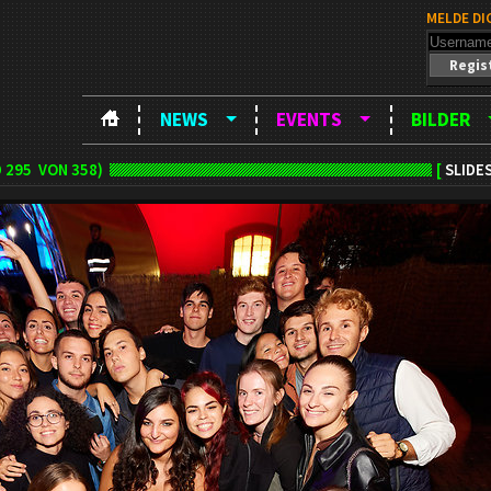
MELDE DI
Regis
NEWS
EVENTS
BILDER
D
295
VON 358)
[
SLIDE