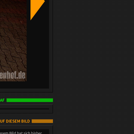
AF
AUF DIESEM BILD
esem Bild hat sich bisher