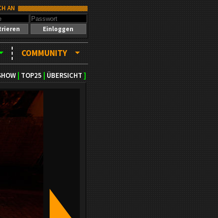
CH AN
trieren
Einloggen
COMMUNITY
SHOW
|
TOP25
|
ÜBERSICHT
]