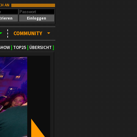
CH AN
trieren
Einloggen
COMMUNITY
SHOW
|
TOP25
|
ÜBERSICHT
]