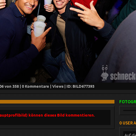
06
von 358 |
0
Kommentare |
Views | ID: BILD
677393
FOTOGR
Hauptprofilbild) können dieses Bild kommentieren.
0 USER 
Auf di