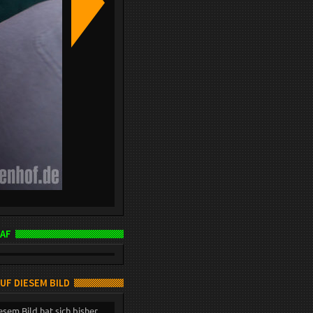
AF
AUF DIESEM BILD
esem Bild hat sich bisher