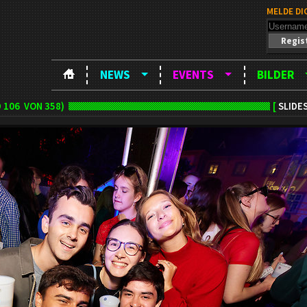
MELDE DI
Regis
NEWS
EVENTS
BILDER
D
106
VON 358)
[
SLIDE