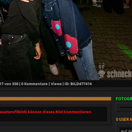
17
von 358 |
0
Kommentare |
Views | ID: BILD
677414
FOTOGR
Hauptprofilbild) können dieses Bild kommentieren.
0 USER 
Auf di