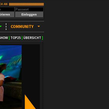
CH AN
trieren
Einloggen
COMMUNITY
SHOW
|
TOP25
|
ÜBERSICHT
]