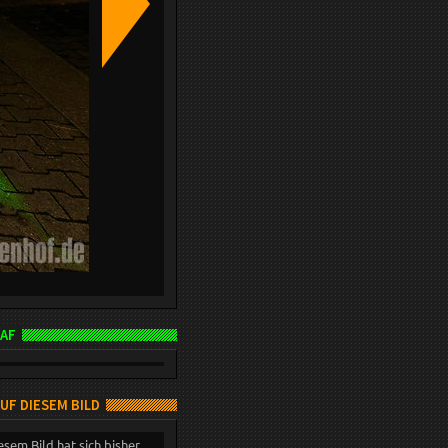
AF
AUF DIESEM BILD
esem Bild hat sich bisher