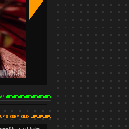
AF
AUF DIESEM BILD
esem Bild hat sich bisher