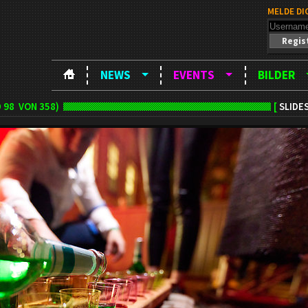
MELDE DI
Regis
NEWS
EVENTS
BILDER
D
98
VON 358)
[
SLIDE