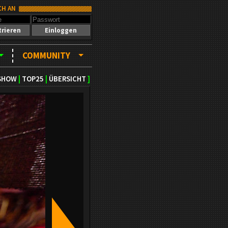
CH AN
trieren
Einloggen
COMMUNITY
SHOW
|
TOP25
|
ÜBERSICHT
]