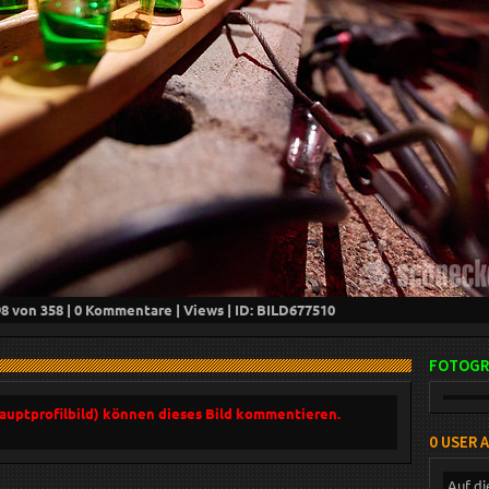
98
von 358 |
0
Kommentare |
Views | ID: BILD
677510
FOTOGR
Hauptprofilbild) können dieses Bild kommentieren.
0 USER 
Auf di