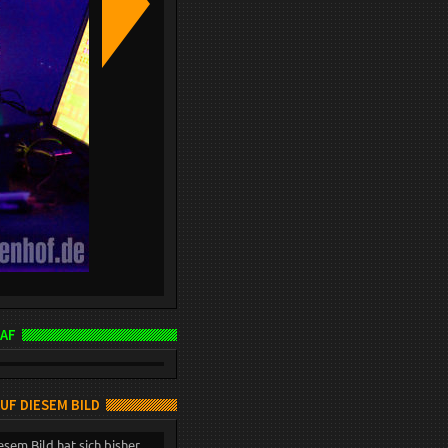
AF
AUF DIESEM BILD
esem Bild hat sich bisher