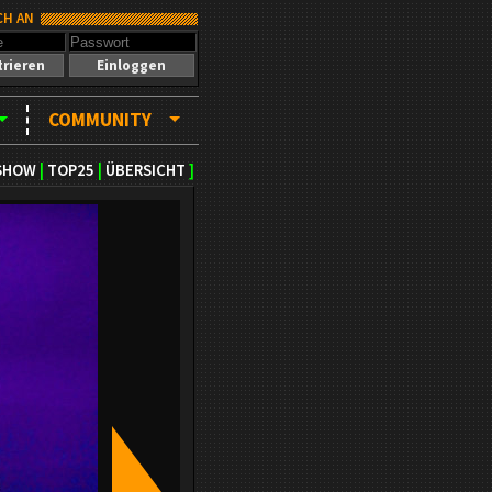
CH AN
trieren
Einloggen
COMMUNITY
SHOW
|
TOP25
|
ÜBERSICHT
]