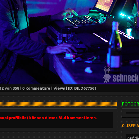
12
von 358 |
0
Kommentare |
Views | ID: BILD
677561
FOTOGR
Hauptprofilbild) können dieses Bild kommentieren.
0 USER 
Auf di