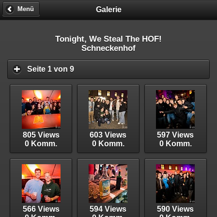
Galerie
Menü
Tonight, We Steal The HOF!
Schneckenhof
Seite 1 von 9
805 Views
603 Views
597 Views
0 Komm.
0 Komm.
0 Komm.
566 Views
594 Views
590 Views